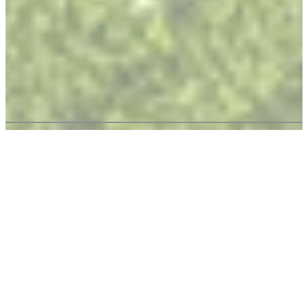
PLASTBEARBETNING, AUTOMATISERING,
KRINGUTRUSTNING, GRANULERING
Vi erbjuder kompletta lösningar
Hos K.D. Feddersen Plastics Machinery erbjuder vi allt du
behöver för att optimera din plaståtervinning,
formsprutning och användning av konstruktionsplaster.
Vårt breda sortiment inkluderar:
Shredders
Sorteringssystem